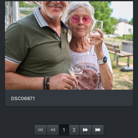
DSC06871
1
2