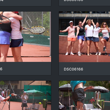
56
DSC06166