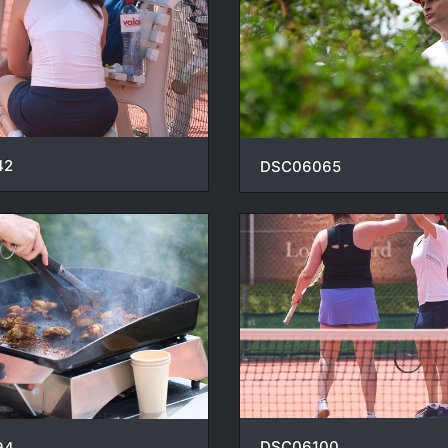
42
DSC06065
DSC06100
94