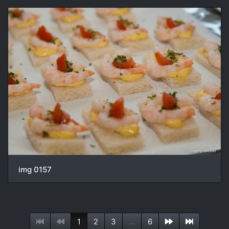
img 0157
1
2
3
...
6