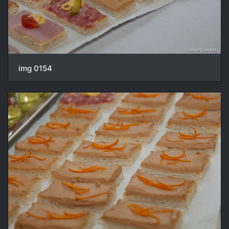
img 0154