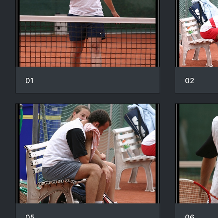
01
02
05
06