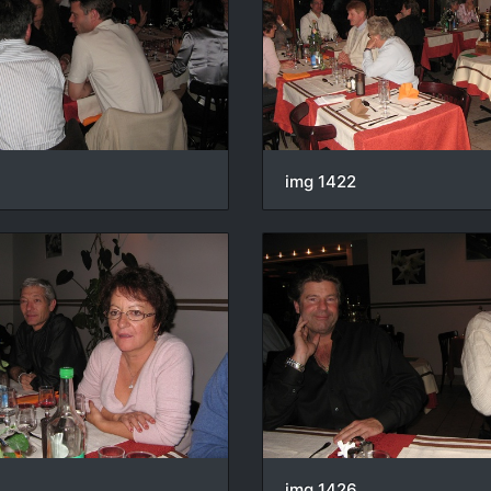
img 1422
img 1426