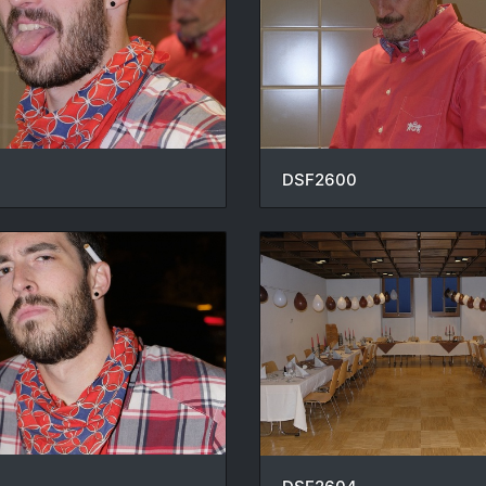
DSF2600
3