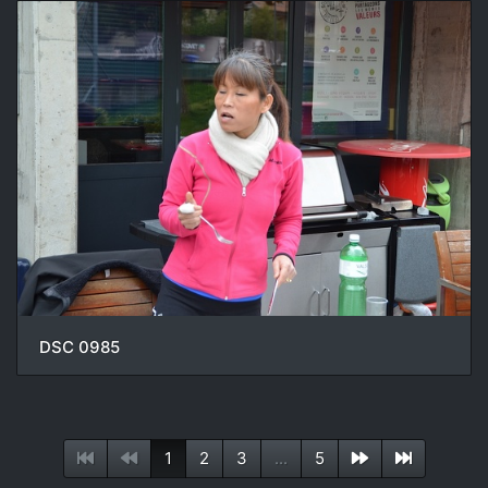
DSC 0985
1
2
3
...
5