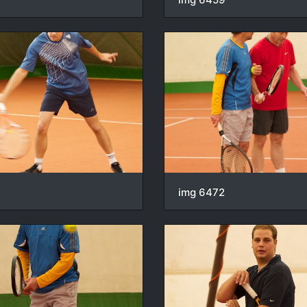
7
img 6472