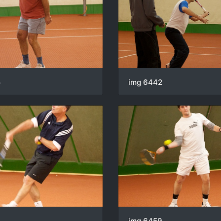
5
img 6442
img 6459