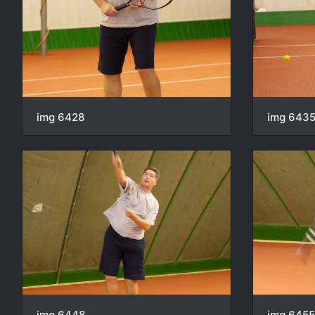
img 6428
img 643
img 6448
img 6455