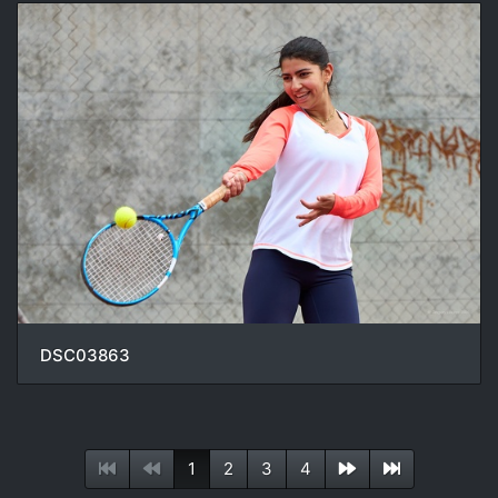
DSC03863
1
2
3
4